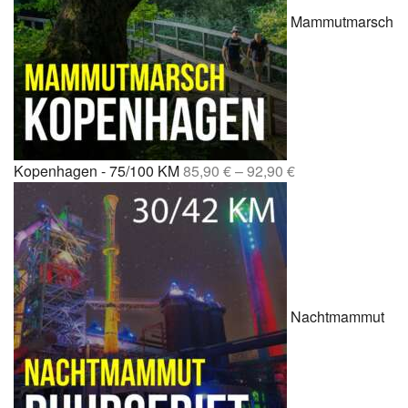
Mammutmarsch
Kopenhagen - 75/100 KM
85,90
€
–
92,90
€
Nachtmammut