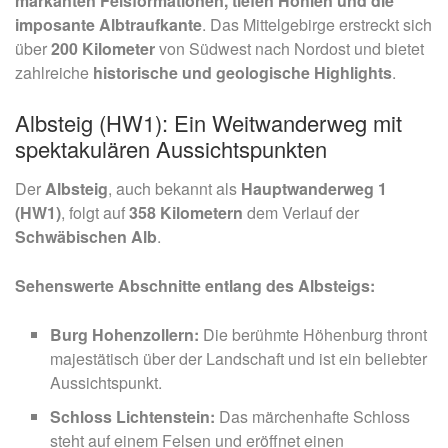
markanten Felsformationen, tiefen Höhlen und die
imposante Albtraufkante
. Das Mittelgebirge erstreckt sich
über
200 Kilometer
von Südwest nach Nordost und bietet
zahlreiche
historische und geologische Highlights
.
Albsteig (HW1): Ein Weitwanderweg mit
spektakulären Aussichtspunkten
Der
Albsteig
, auch bekannt als
Hauptwanderweg 1
(HW1)
, folgt auf
358 Kilometern
dem Verlauf der
Schwäbischen Alb
.
Sehenswerte Abschnitte entlang des Albsteigs:
Burg Hohenzollern:
Die berühmte Höhenburg thront
majestätisch über der Landschaft und ist ein beliebter
Aussichtspunkt.
Schloss Lichtenstein:
Das märchenhafte Schloss
steht auf einem Felsen und eröffnet einen