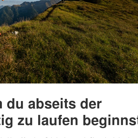
Mammutmarsch Málaga –
Mammutmarsch Ba
30/50 KM
30/50 KM
Mammutmarsch Valencia –
Mammutmarsch Ma
30/50 KM
30/50/100 KM
Mammutmarsch Leipzig –
Mammutmarsch Mü
30/42/55 KM
Starnberger See –
Mammutmarsch Mannheim –
Mammutmarsch Ha
30/42/60 KM
30/50 KM
Mammutmarsch Wien – 30/50
Mammutmarsch Ruh
KM
30/42/55 KM
m du abseits der
Mammutmarsch Kopenhagen
Mammutmarsch Bil
– 30/42/55 KM
30/50 KM
tig zu laufen beginns
Mammutmarsch Nürnberg –
Mammutmarsch Dr
30/42/55 KM
30/50 KM