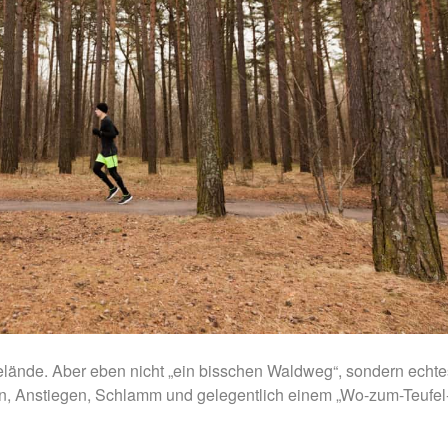
elände. Aber eben nicht „ein bisschen Waldweg“, sondern echte
n, Anstiegen, Schlamm und gelegentlich einem „Wo-zum-Teufel