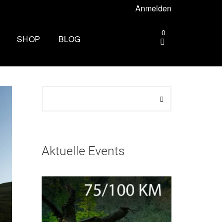
Anmelden
0
SHOP
BLOG
gebiet –
Die andere Seite des
Zielbogens: Wie es ist, beim
Mammutmarsch Volunteer zu
ttgart –
sein
Wandern rund um Köln: Die
rhus –
schönsten Touren
Aktuelle Events
Zu spät essen: Folgen für Schlaf,
esbaden –
Stoffwechsel und Training
Wim Hof Kältetraining: So frierst
lin –
du sicher