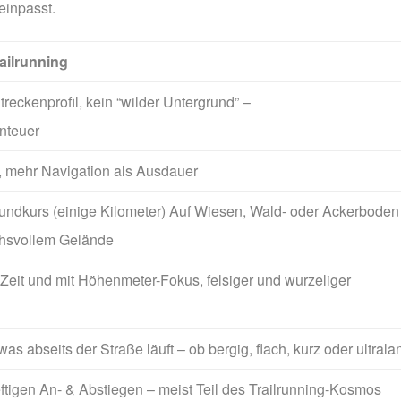
einpasst.
ailrunning
treckenprofil, kein “wilder Untergrund” –
nteuer
, mehr Navigation als Ausdauer
undkurs (einige Kilometer) Auf Wiesen, Wald- oder Ackerboden
hsvollem Gelände
auf Zeit und mit Höhenmeter-Fokus, felsiger und wurzeliger
 was abseits der Straße läuft – ob bergig, flach, kurz oder ultrala
ftigen An- & Abstiegen – meist Teil des Trailrunning-Kosmos