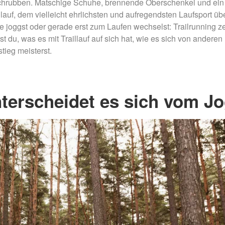
 schrubben. Matschige Schuhe, brennende Oberschenkel und ein
Nachtmammut Hamburg –
Mammutmarsch Es
30/42 KM
75/100 KM
lauf, dem vielleicht ehrlichsten und aufregendsten Laufsport üb
e joggst oder gerade erst zum Laufen wechselst: Trailrunning ze
Mammutmarsch München –
Mammutmarsch Ber
rst du, was es mit Traillauf auf sich hat, wie es sich von anderen
75/100 KM
75/100 KM
tieg meisterst.
nterscheidet es sich vom J