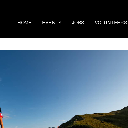
HOME
EVENTS
JOBS
VOLUNTEERS
Mammutmarsch Kopenhagen
Nachtmammut Ruhr
– 75/100 KM
30/42 KM
Mammutmarsch Bremen –
Mammutmarsch Stu
30/55 KM
30/42/60 KM
Mammutmarsch Hannover –
Mammutmarsch Aa
30/42/55 KM
30/50 KM
Mammutmarsch Dortmund –
Mammutmarsch Wi
30/42/55 KM
30/42/55KM
Mammutmarsch München –
Mammutmarsch Ber
30/50 KM
30/42/55 KM