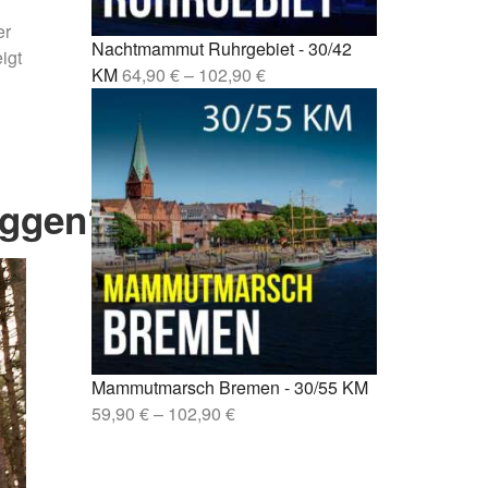
sen –
er
Nachtmammut Ruhrgebiet - 30/42
igt
lin –
KM
64,90
€
–
102,90
€
oggen?
Mammutmarsch Bremen - 30/55 KM
59,90
€
–
102,90
€