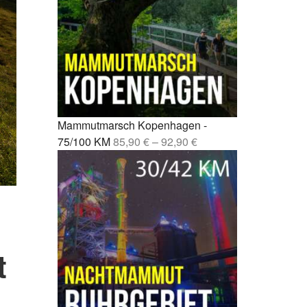
Fernwanderweg Deutschland: 7
rcelona –
Routen, Tipps und ehrliche
Empfehlungen
drid –
Vom Party-Leben zu 3.000
Mammutmarsch-Kilometern
nchen /
Kompressionssocken beim
 42/55 KM
Wandern: Was sie wirklich
Mammutmarsch Kopenhagen -
bringen
mburg –
75/100 KM
85,90
€
–
92,90
€
Wie wirkt sich Stress auf den
Körper aus? Was wirklich
rgebiet –
passiert
Mönchengladbach wandern: 5
bao –
Touren zwischen Niers, Wald
und Schlössern
t
esden –
Mammutmarsch alleine: Monas
Geschichte vom Alleinstarten
und trotzdem dazugehören