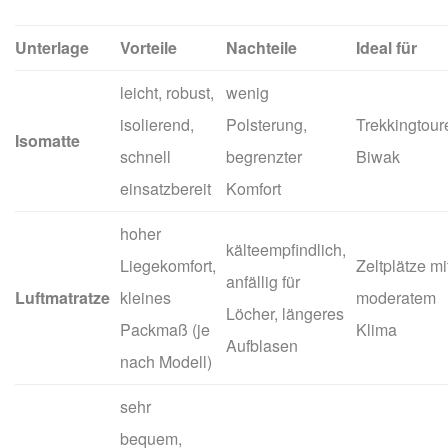
Unterlage
Vorteile
Nachteile
Ideal für
leicht, robust,
wenig
isolierend,
Polsterung,
Trekkingtour
Isomatte
schnell
begrenzter
Biwak
einsatzbereit
Komfort
hoher
kälteempfindlich,
Liegekomfort,
Zeltplätze mi
anfällig für
Luftmatratze
kleines
moderatem
Löcher, längeres
Packmaß (je
Klima
Aufblasen
nach Modell)
sehr
bequem,