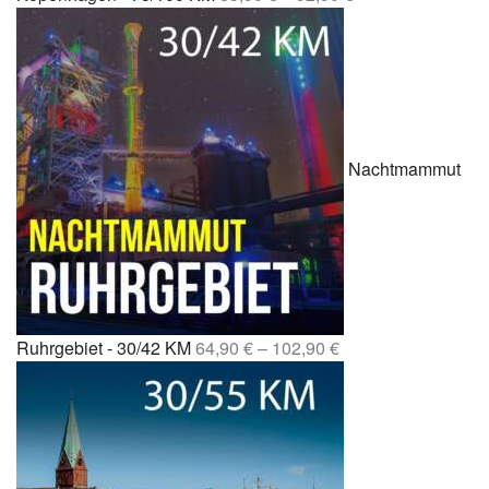
Nachtmammut
Ruhrgebiet - 30/42 KM
64,90
€
–
102,90
€