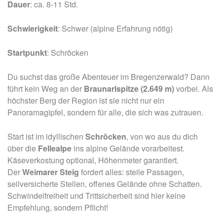
Dauer
: ca. 8-11 Std.
Schwierigkeit
: Schwer (alpine Erfahrung nötig)
Startpunkt
: Schröcken
Du suchst das große Abenteuer im Bregenzerwald? Dann
führt kein Weg an der
Braunarlspitze (2.649 m)
vorbei. Als
höchster Berg der Region ist sie nicht nur ein
Panoramagipfel, sondern für alle, die sich was zutrauen.
Start ist im idyllischen
Schröcken
, von wo aus du dich
über die
Fellealpe
ins alpine Gelände vorarbeitest.
Käseverkostung optional, Höhenmeter garantiert.
Der
Weimarer Steig
fordert alles: steile Passagen,
seilversicherte Stellen, offenes Gelände ohne Schatten.
Schwindelfreiheit und Trittsicherheit sind hier keine
Empfehlung, sondern Pflicht!