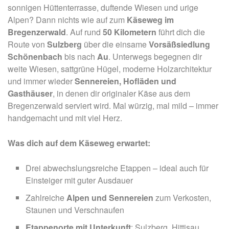
sonnigen Hüttenterrasse, duftende Wiesen und urige
Alpen? Dann nichts wie auf zum
Käseweg im
Bregenzerwald
. Auf rund
50 Kilometern
führt dich die
Route von
Sulzberg
über die einsame
Vorsäßsiedlung
Schönenbach
bis nach
Au
. Unterwegs begegnen dir
weite Wiesen, sattgrüne Hügel, moderne Holzarchitektur
und immer wieder
Sennereien, Hofläden und
Gasthäuser
, in denen dir originaler Käse aus dem
Bregenzerwald serviert wird. Mal würzig, mal mild – immer
handgemacht und mit viel Herz.
Was dich auf dem Käseweg erwartet:
Drei abwechslungsreiche Etappen – ideal auch für
Einsteiger mit guter Ausdauer
Zahlreiche
Alpen und Sennereien
zum Verkosten,
Staunen und Verschnaufen
Etappenorte mit Unterkunft
: Sulzberg, Hittisau,