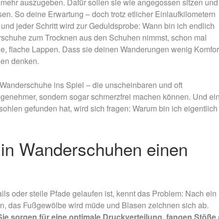
 mehr auszugeben. Dafür sollen sie wie angegossen sitzen und
Nachtmammut Hamburg –
Mammutmarsch Es
30/42 KM
75/100 KM
n. So deine Erwartung – doch trotz etlicher Einlaufkilometern
nd jeder Schritt wird zur Geduldsprobe: Wann bin ich endlich
Mammutmarsch München –
Mammutmarsch Ber
erschuhe zum Trocknen aus den Schuhen nimmst, schon mal
75/100 KM
75/100 KM
e, flache Lappen. Dass sie deinen Wanderungen wenig Komfor
ssen denken.
Wanderschuhe ins Spiel – die unscheinbaren und oft
r angenehmer, sondern sogar schmerzfrei machen können. Und ei
esohlen gefunden hat, wird sich fragen: Warum bin ich eigentlich
 in Wanderschuhen einen
s oder steile Pfade gelaufen ist, kennt das Problem: Nach ein
n, das Fußgewölbe wird müde und Blasen zeichnen sich ab.
Sie sorgen für eine optimale Druckverteilung, fangen Stöße