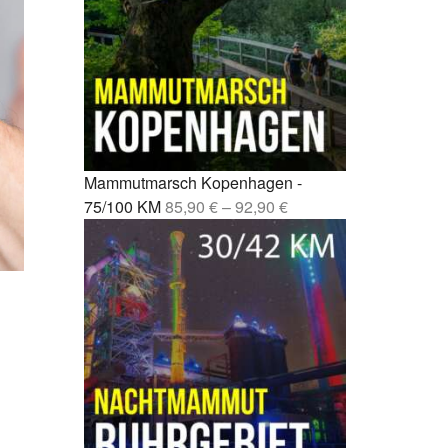
Fernwanderweg Deutschland: 7
rcelona –
Routen, Tipps und ehrliche
Empfehlungen
drid –
Vom Party-Leben zu 3.000
Mammutmarsch-Kilometern
nchen /
Kompressionssocken beim
 42/55 KM
Wandern: Was sie wirklich
Mammutmarsch Kopenhagen -
bringen
mburg –
75/100 KM
85,90
€
–
92,90
€
Wie wirkt sich Stress auf den
Körper aus? Was wirklich
rgebiet –
passiert
Mönchengladbach wandern: 5
bao –
Touren zwischen Niers, Wald
und Schlössern
esden –
Mammutmarsch alleine: Monas
Geschichte vom Alleinstarten
und trotzdem dazugehören