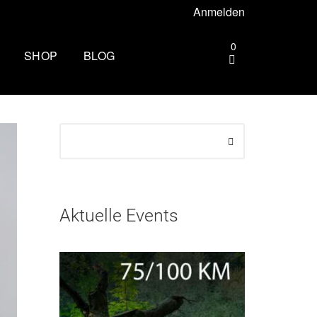
Anmelden
0
SHOP
BLOG
gebiet –
Die andere Seite des
Zielbogens: Wie es ist, beim
Mammutmarsch Volunteer zu
ttgart –
sein
Wandern rund um Köln: Die
rhus –
schönsten Touren
Aktuelle Events
Zu spät essen: Folgen für Schlaf,
esbaden –
Stoffwechsel und Training
Wim Hof Kältetraining: So frierst
lin –
du sicher