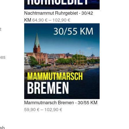
sen –
Nachtmammut Ruhrgebiet - 30/42
lin –
KM
64,90
€
–
102,90
€
t
nes
Mammutmarsch Bremen - 30/55 KM
59,90
€
–
102,90
€
 ab