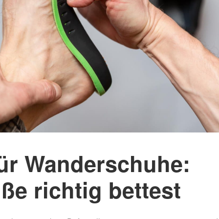
Mammutmarsch Málaga –
Mammutmarsch Ba
30/50 KM
30/50 KM
Mammutmarsch Valencia –
Mammutmarsch Ma
30/50 KM
30/50/100 KM
Mammutmarsch Leipzig –
Mammutmarsch Mü
30/42/55 KM
Starnberger See –
Mammutmarsch Mannheim –
Mammutmarsch Ha
30/42/60 KM
30/50 KM
Mammutmarsch Wien – 30/50
Mammutmarsch Ruh
KM
30/42/55 KM
für Wanderschuhe:
Mammutmarsch Kopenhagen
Mammutmarsch Bil
– 30/42/55 KM
30/50 KM
ße richtig bettest
Mammutmarsch Nürnberg –
Mammutmarsch Dr
30/42/55 KM
30/50 KM