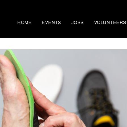
HOME
EVENTS
JOBS
VOLUNTEERS
Mammutmarsch Kopenhagen
Nachtmammut Ruhr
– 75/100 KM
30/42 KM
Mammutmarsch Bremen –
Mammutmarsch Stu
30/55 KM
30/42/60 KM
Mammutmarsch Hannover –
Mammutmarsch Aa
30/42/55 KM
30/50 KM
Mammutmarsch Dortmund –
Mammutmarsch Wi
30/42/55 KM
30/42/55KM
Mammutmarsch München –
Mammutmarsch Ber
30/50 KM
30/42/55 KM