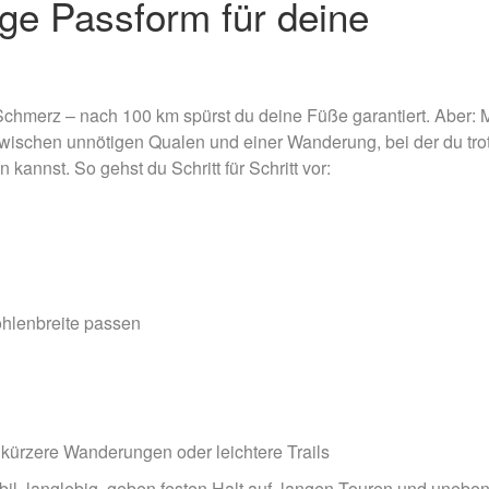
tige Passform für deine
Schmerz – nach 100 km spürst du deine Füße garantiert. Aber: M
zwischen unnötigen Qualen und einer Wanderung, bei der du tro
annst. So gehst du Schritt für Schritt vor:
hlenbreite passen
kürzere Wanderungen oder leichtere Trails
abil, langlebig, geben festen Halt auf langen Touren und uneb