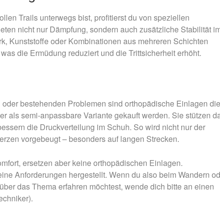
en Trails unterwegs bist, profitierst du von speziellen
ten nicht nur Dämpfung, sondern auch zusätzliche Stabilität i
ork, Kunststoffe oder Kombinationen aus mehreren Schichten
 was die Ermüdung reduziert und die Trittsicherheit erhöht.
 oder bestehenden Problemen sind orthopädische Einlagen di
der als semi-anpassbare Variante gekauft werden. Sie stützen d
essern die Druckverteilung im Schuh. So wird nicht nur der
merzen vorgebeugt – besonders auf langen Strecken.
fort, ersetzen aber keine orthopädischen Einlagen.
deine Anforderungen hergestellt. Wenn du also beim Wandern o
ber das Thema erfahren möchtest, wende dich bitte an einen
echniker).