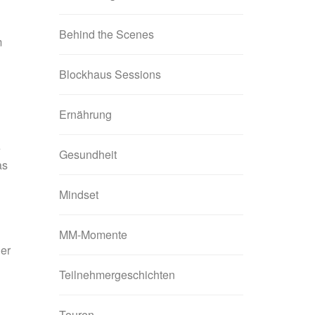
Behind the Scenes
m
Blockhaus Sessions
Ernährung
e
Gesundheit
as
Mindset
MM-Momente
der
Teilnehmergeschichten
Touren