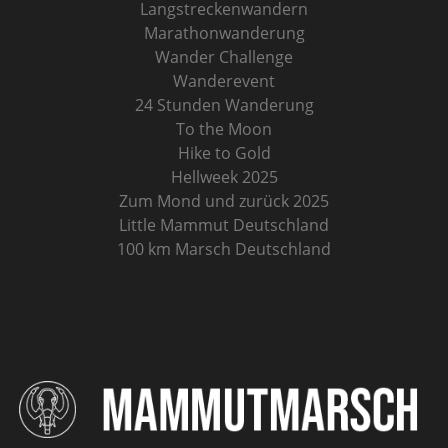
Langstreckenwandern
Marathonwanderung
Wander Challenge
Wanderevent
24 Stunden Wanderung
To the Moon
Hike to Gold
Hellweek 2025
Zum Mond und zurück 2025
Little Mammut Deutschland
100 km Marsch Deutschland