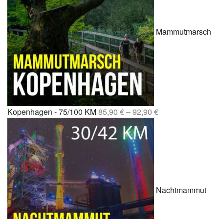
Mammutmarsch
Kopenhagen - 75/100 KM
85,90
€
–
92,90
€
Nachtmammut