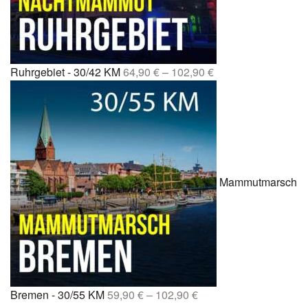
Ruhrgebiet - 30/42 KM
64,90
€
–
102,90
€
Mammutmarsch
Bremen - 30/55 KM
59,90
€
–
102,90
€