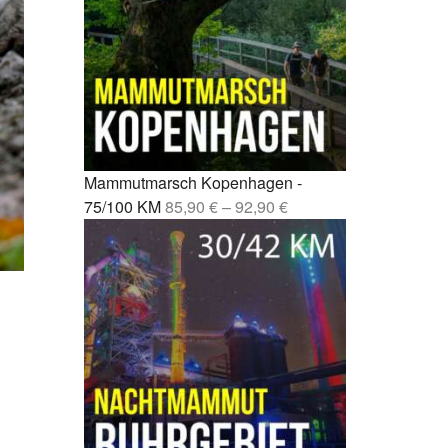
Fernwanderweg Deutschland: 7
rcelona –
Routen, Tipps und ehrliche
Empfehlungen
drid –
Vom Party-Leben zu 3.000
Mammutmarsch-Kilometern
nchen /
Kompressionssocken beim
 42/55 KM
Wandern: Was sie wirklich
Mammutmarsch Kopenhagen -
bringen
mburg –
75/100 KM
85,90
€
–
92,90
€
Wie wirkt sich Stress auf den
Körper aus? Was wirklich
rgebiet –
passiert
Mönchengladbach wandern: 5
bao –
Touren zwischen Niers, Wald
und Schlössern
esden –
Mammutmarsch alleine: Monas
Geschichte vom Alleinstarten
und trotzdem dazugehören