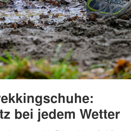
Mammutmarsch Málaga –
Mammutmarsch Ba
30/50 KM
30/50 KM
Mammutmarsch Valencia –
Mammutmarsch Ma
30/50 KM
30/50/100 KM
Mammutmarsch Leipzig –
Mammutmarsch Mü
30/42/55 KM
Starnberger See –
Mammutmarsch Mannheim –
Mammutmarsch Ha
30/42/60 KM
30/50 KM
Mammutmarsch Wien – 30/50
Mammutmarsch Ruh
KM
30/42/55 KM
rekkingschuhe:
Mammutmarsch Kopenhagen
Mammutmarsch Bil
– 30/42/55 KM
30/50 KM
z bei jedem Wetter
Mammutmarsch Nürnberg –
Mammutmarsch Dr
30/42/55 KM
30/50 KM