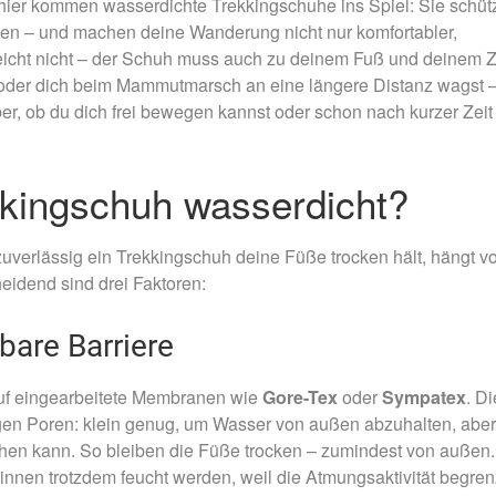
hier kommen wasserdichte Trekkingschuhe ins Spiel: Sie schüt
Nachtmammut Hamburg –
Mammutmarsch Es
30/42 KM
75/100 KM
en – und machen deine Wanderung nicht nur komfortabler,
reicht nicht – der Schuh muss auch zu deinem Fuß und deinem Z
Mammutmarsch München –
Mammutmarsch Ber
 oder dich beim Mammutmarsch an eine längere Distanz wagst 
75/100 KM
75/100 KM
er, ob du dich frei bewegen kannst oder schon nach kurzer Zeit
kingschuh wasserdicht?
e zuverlässig ein Trekkingschuh deine Füße trocken hält, hängt v
eidend sind drei Faktoren:
bare Barriere
uf eingearbeitete Membranen wie
Gore-Tex
oder
Sympatex
. D
en Poren: klein genug, um Wasser von außen abzuhalten, aber
en kann. So bleiben die Füße trocken – zumindest von außen.
nnen trotzdem feucht werden, weil die Atmungsaktivität begren