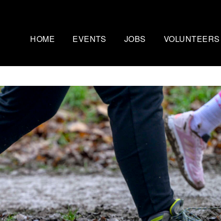
HOME
EVENTS
JOBS
VOLUNTEERS
Mammutmarsch Kopenhagen
Nachtmammut Ruhr
– 75/100 KM
30/42 KM
Mammutmarsch Bremen –
Mammutmarsch Stu
30/55 KM
30/42/60 KM
Mammutmarsch Hannover –
Mammutmarsch Aa
30/42/55 KM
30/50 KM
Mammutmarsch Dortmund –
Mammutmarsch Wi
30/42/55 KM
30/42/55KM
Mammutmarsch München –
Mammutmarsch Ber
30/50 KM
30/42/55 KM