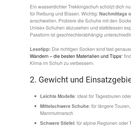
Ein wasserdichter Trekkingschuh schützt dich nur
für Reibung und Blasen. Wichtig:
Nachmittags o
anschwellen. Probiere die Schuhe mit den Socken
Unisex-Schuhen abzusehen und stattdessen expl
Passform ist geschlechterabhängig unterschiedli
Lesetipp:
Die richtigen Socken sind fast genauso 
Wandern – die besten Materialien und Tipps
“ fi
Klima im Schuh zu verbessern.
2. Gewicht und Einsatzgebi
Leichte Modelle
: ideal für Tagestouren ode
Mittelschwere Schuhe
: für längere Tour
Mammutmarsch
Schwere Stiefel
: für alpine Regionen oder