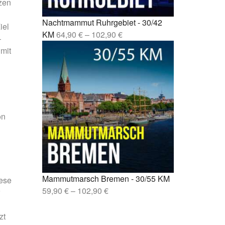
zen
sen –
Nachtmammut Ruhrgebiet - 30/42
iel
lin –
KM
64,90
€
–
102,90
€
–
 mit
on
Mammutmarsch Bremen - 30/55 KM
iese
59,90
€
–
102,90
€
zt