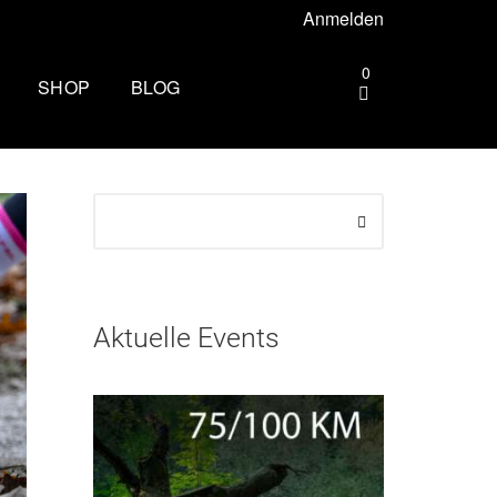
Anmelden
0
SHOP
BLOG
gebiet –
Die andere Seite des
Zielbogens: Wie es ist, beim
Mammutmarsch Volunteer zu
ttgart –
sein
Wandern rund um Köln: Die
rhus –
schönsten Touren
Aktuelle Events
Zu spät essen: Folgen für Schlaf,
esbaden –
Stoffwechsel und Training
Wim Hof Kältetraining: So frierst
lin –
du sicher