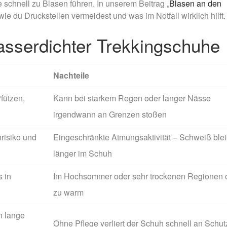
chnell zu Blasen führen. In unserem Beitrag „
Blasen an den
 wie du Druckstellen vermeidest und was im Notfall wirklich hilft.
wasserdichter Trekkingschuhe
Nachteile
fützen,
Kann bei starkem Regen oder langer Nässe
irgendwann an Grenzen stoßen
risiko und
Eingeschränkte Atmungsaktivität – Schweiß blei
länger im Schuh
s in
Im Hochsommer oder sehr trockenen Regionen o
zu warm
n lange
Ohne Pflege verliert der Schuh schnell an Schut