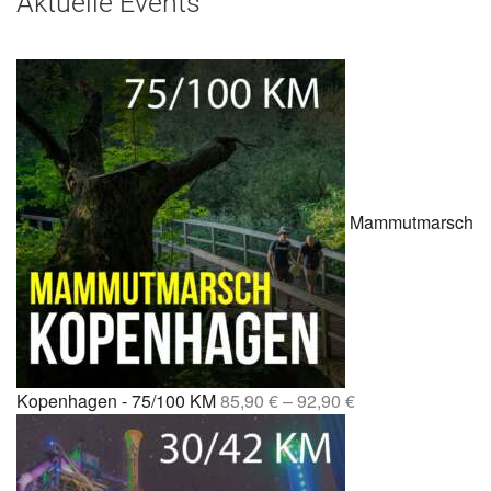
Aktuelle Events
Mammutmarsch
Kopenhagen - 75/100 KM
85,90
€
–
92,90
€