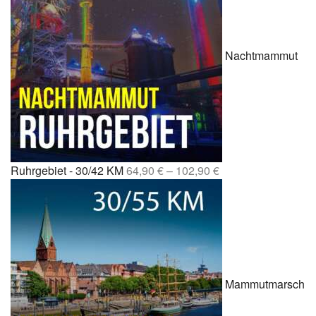
Nachtmammut
Ruhrgebiet - 30/42 KM
64,90
€
–
102,90
€
Mammutmarsch