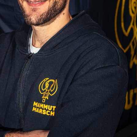
Mammutmarsch Málaga –
Mammutmarsch Ba
30/50 KM
30/50 KM
Mammutmarsch Valencia –
Mammutmarsch Ma
30/50 KM
30/50/100 KM
Mammutmarsch Leipzig –
Mammutmarsch Mü
30/42/55 KM
Starnberger See –
Mammutmarsch Mannheim –
Mammutmarsch Ha
30/42/60 KM
30/50 KM
Mammutmarsch Wien – 30/50
Mammutmarsch Ruh
KM
30/42/55 KM
Mammutmarsch Kopenhagen
Mammutmarsch Bil
– 30/42/55 KM
30/50 KM
Mammutmarsch Nürnberg –
Mammutmarsch Dr
30/42/55 KM
30/50 KM