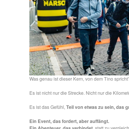
Was genau ist dieser Kern, von dem Tino spricht
Es ist nicht nur die Strecke. Nicht nur die Kilome
Es ist das Gefühl,
Teil von etwas zu sein, das g
Ein Event, das fordert, aber auffängt.
Ein Abenteuer, das verbindet
, statt zu vergleic