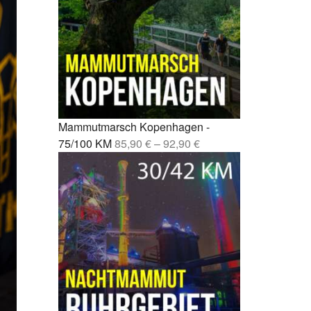
Fernwanderweg Deutschland: 7
rcelona –
Routen, Tipps und ehrliche
Empfehlungen
drid –
Vom Party-Leben zu 3.000
Mammutmarsch-Kilometern
nchen /
Kompressionssocken beim
 42/55 KM
Wandern: Was sie wirklich
Mammutmarsch Kopenhagen -
bringen
mburg –
75/100 KM
85,90
€
–
92,90
€
Wie wirkt sich Stress auf den
Körper aus? Was wirklich
rgebiet –
passiert
Mönchengladbach wandern: 5
bao –
Touren zwischen Niers, Wald
und Schlössern
esden –
Mammutmarsch alleine: Monas
Geschichte vom Alleinstarten
und trotzdem dazugehören