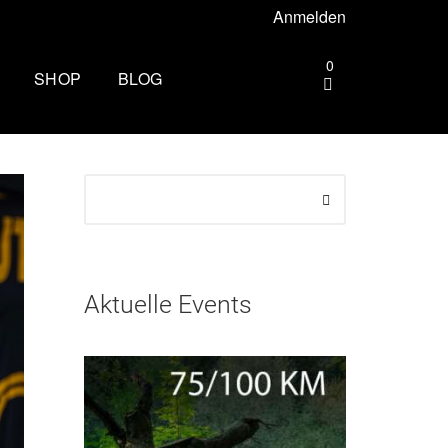
Anmelden
0
SHOP
BLOG
gebiet –
Die andere Seite des
Zielbogens: Wie es ist, beim
Mammutmarsch Volunteer zu
ttgart –
sein
Wandern rund um Köln: Die
rhus –
schönsten Touren
Aktuelle Events
Zu spät essen: Folgen für Schlaf,
esbaden –
Stoffwechsel und Training
Wim Hof Kältetraining: So frierst
lin –
du sicher