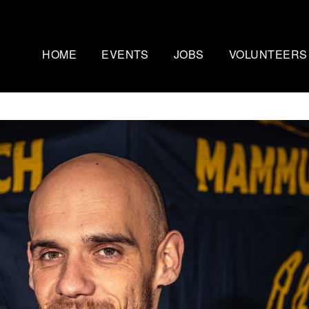
HOME
EVENTS
JOBS
VOLUNTEERS
Mammutmarsch Kopenhagen
Nachtmammut Ruhr
– 75/100 KM
30/42 KM
Mammutmarsch Bremen –
Mammutmarsch Stu
30/55 KM
30/42/60 KM
Mammutmarsch Hannover –
Mammutmarsch Aa
30/42/55 KM
30/50 KM
Mammutmarsch Dortmund –
Mammutmarsch Wi
30/42/55 KM
30/42/55KM
Mammutmarsch München –
Mammutmarsch Ber
30/50 KM
30/42/55 KM