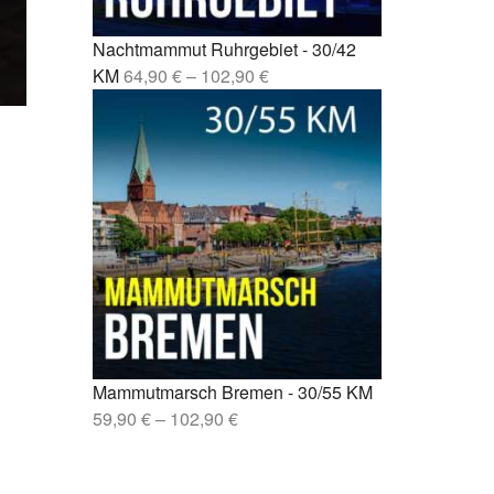
sen –
Nachtmammut Ruhrgebiet - 30/42
lin –
KM
64,90
€
–
102,90
€
Mammutmarsch Bremen - 30/55 KM
59,90
€
–
102,90
€