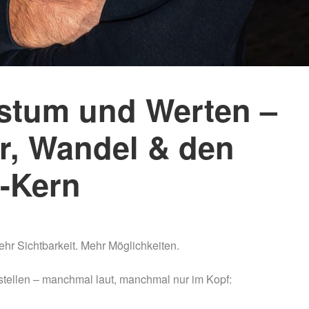
Nachtmammut Hamburg –
Mammutmarsch Es
30/42 KM
75/100 KM
Mammutmarsch München –
Mammutmarsch Ber
75/100 KM
75/100 KM
stum und Werten –
r, Wandel & den
-Kern
hr Sichtbarkeit. Mehr Möglichkeiten.
 stellen – manchmal laut, manchmal nur im Kopf: