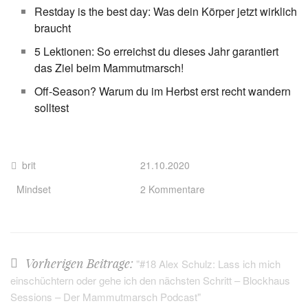
Restday is the best day: Was dein Körper jetzt wirklich
braucht
5 Lektionen: So erreichst du dieses Jahr garantiert
das Ziel beim Mammutmarsch!
Off-Season? Warum du im Herbst erst recht wandern
solltest
brit
21.10.2020
Mindset
2 Kommentare
Vorherigen Beitrage:
"#18 Alex Schulz: Lass ich mich
einschüchtern oder gehe ich den nächsten Schritt – Blockhaus
Sessions – Der Mammutmarsch Podcast"