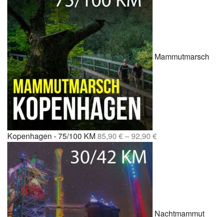
Mammutmarsch
Kopenhagen - 75/100 KM
85,90
€
–
92,90
€
Nachtmammut