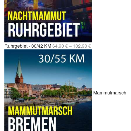
Ruhrgebiet - 30/42 KM
64,90
€
–
102,90
€
Mammutmarsch