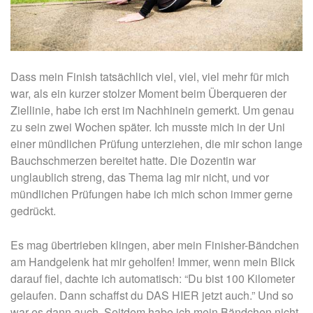
Dass mein Finish tatsächlich viel, viel, viel mehr für mich
war, als ein kurzer stolzer Moment beim Überqueren der
Ziellinie, habe ich erst im Nachhinein gemerkt. Um genau
zu sein zwei Wochen später. Ich musste mich in der Uni
einer mündlichen Prüfung unterziehen, die mir schon lange
Bauchschmerzen bereitet hatte. Die Dozentin war
unglaublich streng, das Thema lag mir nicht, und vor
mündlichen Prüfungen habe ich mich schon immer gerne
gedrückt.
Es mag übertrieben klingen, aber mein Finisher-Bändchen
am Handgelenk hat mir geholfen! Immer, wenn mein Blick
darauf fiel, dachte ich automatisch: “Du bist 100 Kilometer
gelaufen. Dann schaffst du DAS HIER jetzt auch.” Und so
war es dann auch. Seitdem habe ich mein Bändchen nicht