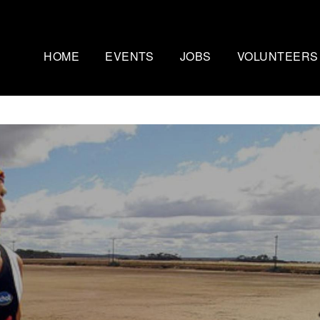
HOME
EVENTS
JOBS
VOLUNTEERS
Mammutmarsch Kopenhagen
Nachtmammut Ruhr
– 75/100 KM
30/42 KM
Mammutmarsch Bremen –
Mammutmarsch Stu
30/55 KM
30/42/60 KM
Mammutmarsch Hannover –
Mammutmarsch Aa
30/42/55 KM
30/50 KM
Mammutmarsch Dortmund –
Mammutmarsch Wi
30/42/55 KM
30/42/55KM
Mammutmarsch München –
Mammutmarsch Ber
30/50 KM
30/42/55 KM