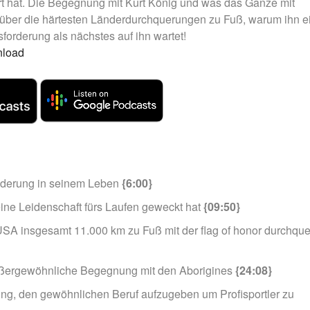
rt hat. Die Begegnung mit Kurt König und was das Ganze mit
ch über die härtesten Länderdurchquerungen zu Fuß, warum ihn e
orderung als nächstes auf ihn wartet!
load
änderung in seinem Leben
{6:00}
ine Leidenschaft fürs Laufen geweckt hat
{09:50}
A insgesamt 11.000 km zu Fuß mit der flag of honor durchque
ußergewöhnliche Begegnung mit den Aborigines
{24:08}
dung, den gewöhnlichen Beruf aufzugeben um Profisportler zu