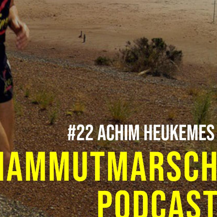
Mammutmarsch Málaga –
Mammutmarsch Ba
30/50 KM
30/50 KM
Mammutmarsch Valencia –
Mammutmarsch Ma
30/50 KM
30/50/100 KM
Mammutmarsch Leipzig –
Mammutmarsch Mü
30/42/55 KM
Starnberger See –
Mammutmarsch Mannheim –
Mammutmarsch Ha
30/42/60 KM
30/50 KM
Mammutmarsch Wien – 30/50
Mammutmarsch Ruh
KM
30/42/55 KM
Mammutmarsch Kopenhagen
Mammutmarsch Bil
– 30/42/55 KM
30/50 KM
Mammutmarsch Nürnberg –
Mammutmarsch Dr
30/42/55 KM
30/50 KM