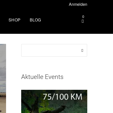
Anmelden
0
SHOP
BLOG
gebiet –
Die andere Seite des
Zielbogens: Wie es ist, beim
Mammutmarsch Volunteer zu
ttgart –
sein
Wandern rund um Köln: Die
rhus –
schönsten Touren
Aktuelle Events
Zu spät essen: Folgen für Schlaf,
esbaden –
Stoffwechsel und Training
Wim Hof Kältetraining: So frierst
lin –
du sicher