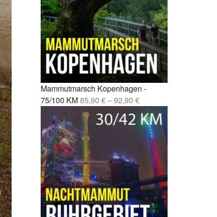
Fernwanderweg Deutschland: 7
rcelona –
Routen, Tipps und ehrliche
Empfehlungen
drid –
Vom Party-Leben zu 3.000
Mammutmarsch-Kilometern
nchen /
Kompressionssocken beim
 42/55 KM
Wandern: Was sie wirklich
Mammutmarsch Kopenhagen -
bringen
mburg –
75/100 KM
85,90
€
–
92,90
€
Wie wirkt sich Stress auf den
Körper aus? Was wirklich
rgebiet –
passiert
Mönchengladbach wandern: 5
bao –
Touren zwischen Niers, Wald
und Schlössern
esden –
Mammutmarsch alleine: Monas
Geschichte vom Alleinstarten
und trotzdem dazugehören