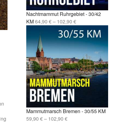
sen –
Nachtmammut Ruhrgebiet - 30/42
lin –
KM
64,90
€
–
102,90
€
on
Mammutmarsch Bremen - 30/55 KM
ing
59,90
€
–
102,90
€