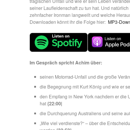
tragischen Unfall und wie er sein Leben verände
seiner Laufleidenschaft zu tun hat. Und natürli
zehnfacher Ironman langweilt und welche Herausf
Downloaden könnt ihr die Folge hier:
MP3-Down
Im Gespräch spricht Achim über:
seinen Motorrad-Unfall und die große Ver
die Begegnung mit Kurt König und wie er se
den Empfang in New York nachdem er die US
hat
{22:00|
die Durchquerung Australiens und seine a
„Wie viel verdienste?“ – über die Entschei