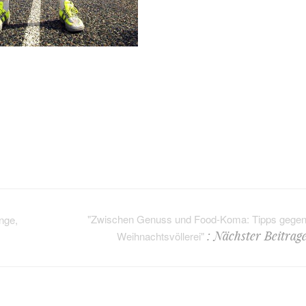
"Zwischen Genuss und Food-Koma: Tipps gegen
nge,
: Nächster Beitrag
Weihnachtsvöllerei"