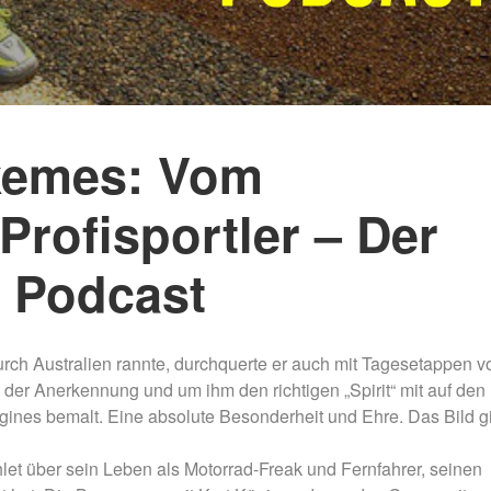
Nachtmammut Hamburg –
Mammutmarsch Es
30/42 KM
75/100 KM
Mammutmarsch München –
Mammutmarsch Ber
75/100 KM
75/100 KM
kemes: Vom
Profisportler – Der
 Podcast
ch Australien rannte, durchquerte er auch mit Tagesetappen v
 der Anerkennung und um ihm den richtigen „Spirit“ mit auf den
gines bemalt. Eine absolute Besonderheit und Ehre. Das Bild g
hlet über sein Leben als Motorrad-Freak und Fernfahrer, seinen