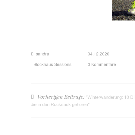
sandra
04.12.2020
Blockhaus Sessions
0 Kommentare
Vorherigen Beitrage:
"Winterwanderung: 10 Di
die in den Rucksack gehören"