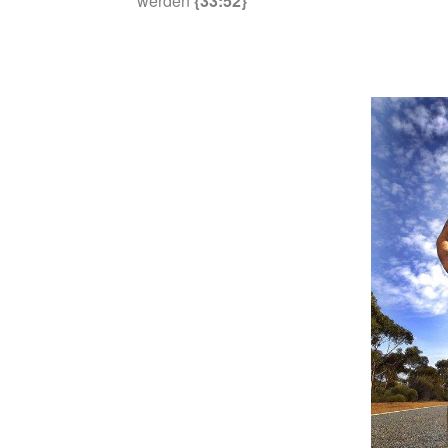
werden
{33:52}