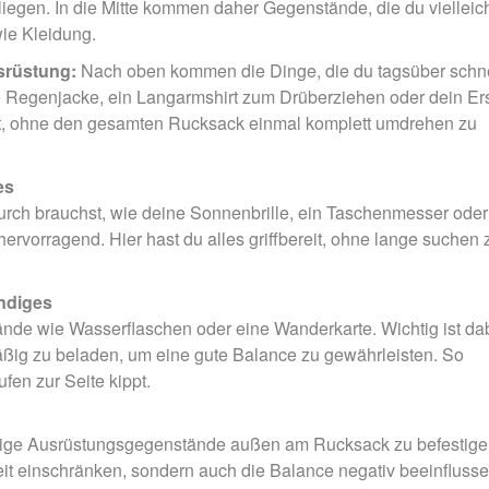
iegen. In die Mitte kommen daher Gegenstände, die du vielleic
ie Kleidung.
usrüstung:
Nach oben kommen die Dinge, die du tagsüber schne
 Regenjacke, ein Langarmshirt zum Drüberziehen oder dein Ers
ereit, ohne den gesamten Rucksack einmal komplett umdrehen zu
es
rch brauchst, wie deine Sonnenbrille, ein Taschenmesser oder
rvorragend. Hier hast du alles griffbereit, ohne lange suchen 
ndiges
ände wie Wasserflaschen oder eine Wanderkarte. Wichtig ist da
mäßig zu beladen, um eine gute Balance zu gewährleisten. So
en zur Seite kippt.
rrige Ausrüstungsgegenstände außen am Rucksack zu befestige
it einschränken, sondern auch die Balance negativ beeinfluss