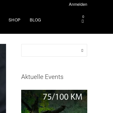
Anmelden
0
SHOP
BLOG
gebiet –
Die andere Seite des
Zielbogens: Wie es ist, beim
Mammutmarsch Volunteer zu
ttgart –
sein
Wandern rund um Köln: Die
rhus –
schönsten Touren
Aktuelle Events
Zu spät essen: Folgen für Schlaf,
esbaden –
Stoffwechsel und Training
Wim Hof Kältetraining: So frierst
lin –
du sicher