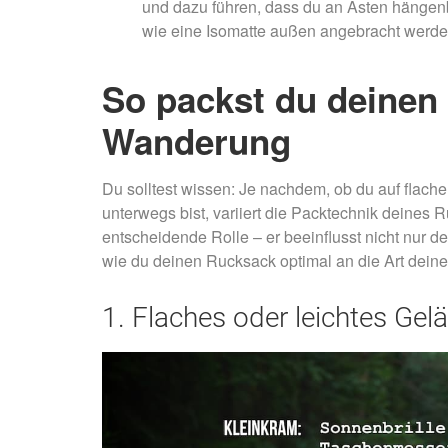
und dazu führen, dass du an Ästen hängenbl
wie eine Isomatte außen angebracht werde
So packst du deinen 
Wanderung
Du solltest wissen: Je nachdem, ob du auf flach
unterwegs bist, variiert die Packtechnik deines
entscheidende Rolle – er beeinflusst nicht nur d
wie du deinen Rucksack optimal an die Art dein
1. Flaches oder leichtes Gel