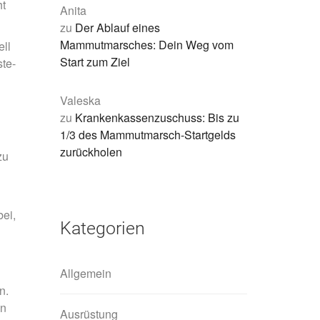
ht
Anita
zu
Der Ablauf eines
Mammutmarsches: Dein Weg vom
ll
Start zum Ziel
te-
Valeska
zu
Krankenkassenzuschuss: Bis zu
1/3 des Mammutmarsch-Startgelds
zurückholen
zu
bei,
Kategorien
Allgemein
n.
en
Ausrüstung