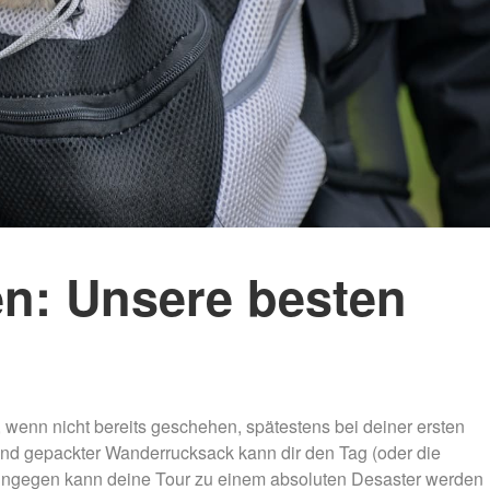
Mammutmarsch Málaga –
Mammutmarsch Ba
30/50 KM
30/50 KM
Mammutmarsch Valencia –
Mammutmarsch Ma
30/50 KM
30/50/100 KM
Mammutmarsch Leipzig –
Mammutmarsch Mü
30/42/55 KM
Starnberger See –
Mammutmarsch Mannheim –
Mammutmarsch Ha
30/42/60 KM
30/50 KM
n: Unsere besten
Mammutmarsch Wien – 30/50
Mammutmarsch Ruh
KM
30/42/55 KM
Mammutmarsch Kopenhagen
Mammutmarsch Bil
– 30/42/55 KM
30/50 KM
, wenn nicht bereits geschehen, spätestens bei deiner ersten
Mammutmarsch Nürnberg –
Mammutmarsch Dr
30/42/55 KM
30/50 KM
rend gepackter Wanderrucksack kann dir den Tag (oder die
hingegen kann deine Tour zu einem absoluten Desaster werden