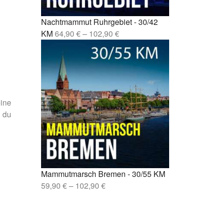
sen –
Nachtmammut Ruhrgebiet - 30/42
lin –
KM
64,90
€
–
102,90
€
eine
 du
Mammutmarsch Bremen - 30/55 KM
59,90
€
–
102,90
€