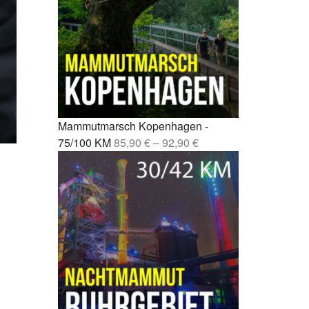
Fernwanderweg Deutschland: 7
rcelona –
Routen, Tipps und ehrliche
Empfehlungen
drid –
Vom Party-Leben zu 3.000
Mammutmarsch-Kilometern
nchen /
Kompressionssocken beim
 42/55 KM
Wandern: Was sie wirklich
Mammutmarsch Kopenhagen -
bringen
mburg –
75/100 KM
85,90
€
–
92,90
€
Wie wirkt sich Stress auf den
Körper aus? Was wirklich
rgebiet –
passiert
Mönchengladbach wandern: 5
bao –
Touren zwischen Niers, Wald
und Schlössern
esden –
Mammutmarsch alleine: Monas
Geschichte vom Alleinstarten
und trotzdem dazugehören