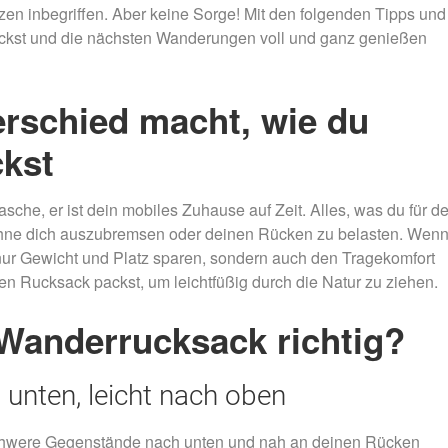
Nachtmammut Hamburg –
Mammutmarsch Es
n inbegriffen. Aber keine Sorge! Mit den folgenden Tipps und
30/42 KM
75/100 KM
packst und die nächsten Wanderungen voll und ganz genießen
Mammutmarsch München –
Mammutmarsch Ber
75/100 KM
75/100 KM
rschied macht, wie du
kst
sche, er ist dein mobiles Zuhause auf Zeit. Alles, was du für d
ohne dich auszubremsen oder deinen Rücken zu belasten. Wenn
 nur Gewicht und Platz sparen, sondern auch den Tragekomfort
n Rucksack packst, um leichtfüßig durch die Natur zu ziehen.
 Wanderrucksack richtig?
 unten, leicht nach oben
Schwere Gegenstände nach unten und nah an deinen Rücken