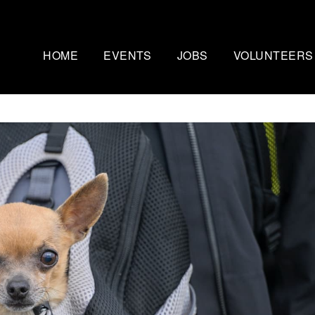
HOME
EVENTS
JOBS
VOLUNTEERS
Mammutmarsch Kopenhagen
Nachtmammut Ruhr
– 75/100 KM
30/42 KM
Mammutmarsch Bremen –
Mammutmarsch Stu
30/55 KM
30/42/60 KM
Mammutmarsch Hannover –
Mammutmarsch Aa
30/42/55 KM
30/50 KM
Mammutmarsch Dortmund –
Mammutmarsch Wi
30/42/55 KM
30/42/55KM
Mammutmarsch München –
Mammutmarsch Ber
30/50 KM
30/42/55 KM