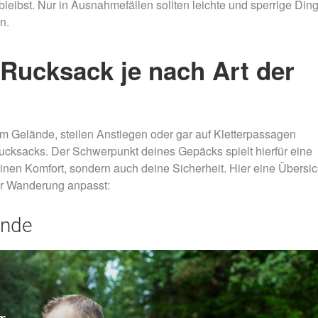
eibst. Nur in Ausnahmefällen sollten leichte und sperrige Din
n.
Rucksack je nach Art der
em Gelände, steilen Anstiegen oder gar auf Kletterpassagen
 Rucksacks. Der Schwerpunkt deines Gepäcks spielt hierfür eine
einen Komfort, sondern auch deine Sicherheit. Hier eine Übersic
er Wanderung anpasst:
ände