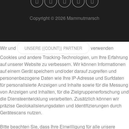
Copyright © 2026 Mammutmarsch
Wir und
verwenden
UNSERE {{COUNT}} PARTNER
Cookies und andere Tracking-Technologien, um Ihre Erfahrung
auf unserer Website zu verbessern. Wir können Informationen
auf einem Gerät speichern und/oder darauf zugreifen und
personenbezogene Daten wie Ihre IP-Adresse und Surfdaten
für personalisierte Anzeigen und Inhalte sowie für die Messung
von Anzeigen und Inhalten, für die Zielgruppenerforschung und
die Diensteentwicklung verarbeiten. Zusätzlich können wir
präzise Geolokalisierungsdaten und Identifizierungen durch
Gerätescans nutzen.
Bitte beachten Sie, dass Ihre Einwilligung für alle unsere