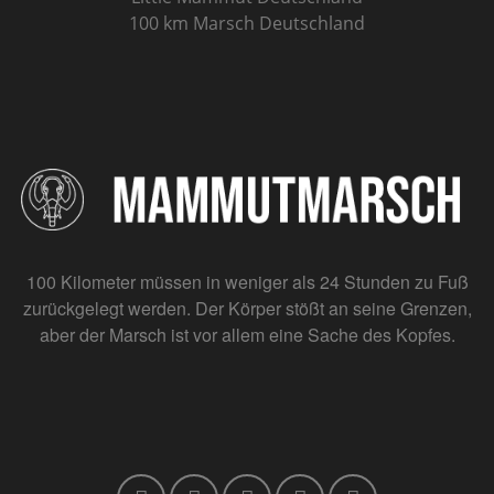
100 km Marsch Deutschland
100 Kilometer müssen in weniger als 24 Stunden zu Fuß
zurückgelegt werden. Der Körper stößt an seine Grenzen,
aber der Marsch ist vor allem eine Sache des Kopfes.