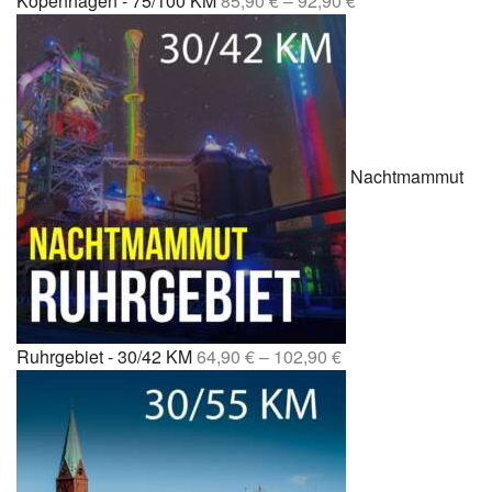
Kopenhagen - 75/100 KM
85,90
€
–
92,90
€
Nachtmammut
Ruhrgebiet - 30/42 KM
64,90
€
–
102,90
€