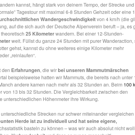
wandern kannst, hängt stark von deinem Tempo, der Strecke und
„normale” Tagestour mit maximal 6-8 Stunden Gehzeit oder eine 
urchschnittlichen Wandergeschwindigkeit
von 4 km/h (die gil
ng, auf die sich auch der Deutsche Alpenverein beruft – ja, es g
 theoretisch
25 Kilometer
wandern. Bei einer 12-Stunden-
meter
weit. Füllst du ganze 24 Stunden mit purer Wanderaction,
otter gehst, kannst du ohne weiteres einige Kilometer mehr
der „reinlaufen“.
it den
Erfahrungen
, die wir
bei unseren Mammutmärschen
 beispielsweise hatten wir Mammuts, die bereits nach unter 
. Manch andere kamen nach mehr als 32 Stunden an. Beim
100 
r von 13 bis 32 Stunden. Die Vergleichbarkeit zwischen den
 die unterschiedlichen Höhenmeter ihre Wirkung.
h unterschiedliche Strecken nur schwer miteinander vergleichen
nten Herde ist zu individuell und hat seine eigene,
chsstatistik basteln zu können – was wir auch absolut nicht woll