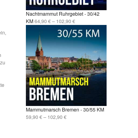
sen –
Nachtmammut Ruhrgebiet - 30/42
lin –
KM
64,90
€
–
102,90
€
in,
n
 zu
te
Mammutmarsch Bremen - 30/55 KM
59,90
€
–
102,90
€