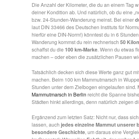
Die Anzahl der Kilometer, die du an einem Tag 
deiner Kondition ab. Und natürlich, ob du eine 
bzw. 24-Stunden-Wanderung meinst. Bei einer
d
laut
DIN 33466 des
Deutschen Instituts für Normu
hierfür eine DIN-Norm!) könntest du in 6 Stunden
Wanderung kommst du rein rechnerisch
50 Kilo
schaffst du die
100 km-Marke
. Wenn du etwas fl
machen – oder eben die zusätzlichen Pausen wie
Tatsächlich decken sich diese Werte ganz gut m
machen. Beim 100 km Mammutmarsch in Wuppertal
Stunden unter dem Zielbogen eingelaufen sind
Mammutmarsch in Berlin
reicht die Spanne bishe
Städten hinkt allerdings, denn natürlich zeigen
Ergänzend zum letzten Satz: Nicht nur, dass sic
lassen, auch
jedes einzelne Mammut unserer bu
besondere Geschichte
, um daraus eine Verglei