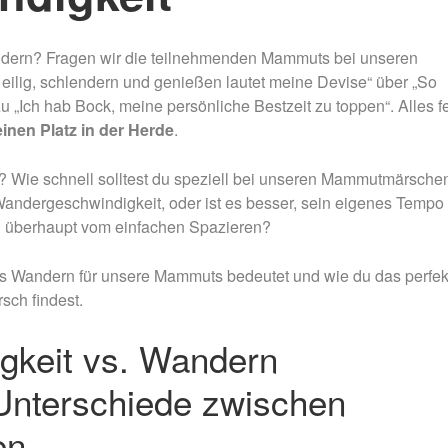
Nachtmammut Hamburg –
Mammutmarsch Es
30/42 KM
75/100 KM
andern? Fragen wir die teilnehmenden Mammuts bei unseren
Mammutmarsch München –
Mammutmarsch Ber
 eilig, schlendern und genießen lautet meine Devise“ über „So
75/100 KM
75/100 KM
u „Ich hab Bock, meine persönliche Bestzeit zu toppen“. Alles fe
nen Platz in der Herde
.
o? Wie schnell solltest du speziell bei unseren Mammutmärsche
Wandergeschwindigkeit, oder ist es besser, sein eigenes Tempo
n überhaupt vom einfachen Spazieren?
was Wandern für unsere Mammuts bedeutet und wie du das perfek
ch findest.
gkeit vs. Wandern
Unterschiede zwischen
en