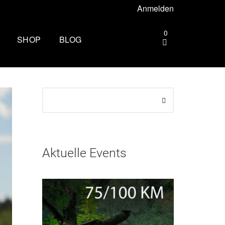
Anmelden
0
SHOP
BLOG
gebiet –
Die andere Seite des
Zielbogens: Wie es ist, beim
Mammutmarsch Volunteer zu
ttgart –
sein
Wandern rund um Köln: Die
rhus –
schönsten Touren
Aktuelle Events
Zu spät essen: Folgen für Schlaf,
esbaden –
Stoffwechsel und Training
Wim Hof Kältetraining: So frierst
lin –
du sicher