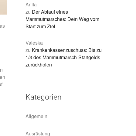
Anita
zu
Der Ablauf eines
Mammutmarsches: Dein Weg vom
das
Start zum Ziel
Valeska
zu
Krankenkassenzuschuss: Bis zu
1/3 des Mammutmarsch-Startgelds
.
zurückholen
in
len
uf
Kategorien
Allgemein
o
Ausrüstung