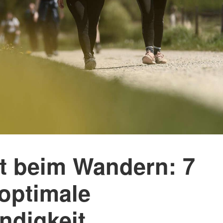
Mammutmarsch Málaga –
Mammutmarsch Ba
30/50 KM
30/50 KM
Mammutmarsch Valencia –
Mammutmarsch Ma
30/50 KM
30/50/100 KM
Mammutmarsch Leipzig –
Mammutmarsch Mü
30/42/55 KM
Starnberger See –
Mammutmarsch Mannheim –
Mammutmarsch Ha
30/42/60 KM
30/50 KM
Mammutmarsch Wien – 30/50
Mammutmarsch Ruh
KM
30/42/55 KM
t beim Wandern: 7
Mammutmarsch Kopenhagen
Mammutmarsch Bil
– 30/42/55 KM
30/50 KM
 optimale
Mammutmarsch Nürnberg –
Mammutmarsch Dr
30/42/55 KM
30/50 KM
digkeit