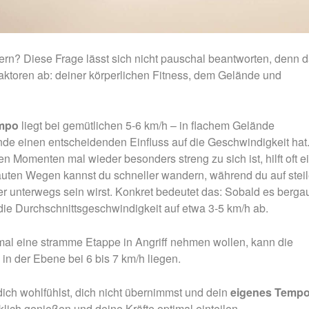
ern? Diese Frage lässt sich nicht pauschal beantworten, denn 
ktoren ab: deiner körperlichen Fitness, dem Gelände und
empo
liegt bei gemütlichen 5-6 km/h – in flachem Gelände
de einen entscheidenden Einfluss auf die Geschwindigkeit hat
n Momenten mal wieder besonders streng zu sich ist, hilft oft e
bauten Wegen kannst du schneller wandern, während du auf stei
nterwegs sein wirst. Konkret bedeutet das: Sobald es berga
 die Durchschnittsgeschwindigkeit auf etwa 3-5 km/h ab.
al eine stramme Etappe in Angriff nehmen wollen, kann die
in der Ebene bei 6 bis 7 km/h liegen.
ich wohlfühlst, dich nicht übernimmst und dein
eigenes Temp
lich genießen und deine Kräfte optimal einteilen.