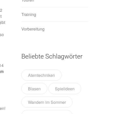
12
Training
t
ibt
Vorbereitung
 so
Beliebte Schlagwörter
14
km
Atemtechniken
Blasen
Spielideen
Wandern im Sommer
en!