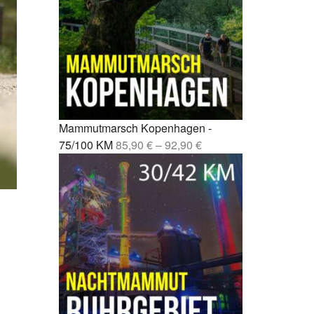
Fernwanderweg Deutschland: 7
rcelona –
Routen, Tipps und ehrliche
Empfehlungen
drid –
Vom Party-Leben zu 3.000
Mammutmarsch-Kilometern
nchen /
Kompressionssocken beim
 42/55 KM
Wandern: Was sie wirklich
Mammutmarsch Kopenhagen -
bringen
mburg –
75/100 KM
85,90
€
–
92,90
€
Wie wirkt sich Stress auf den
Körper aus? Was wirklich
rgebiet –
passiert
Mönchengladbach wandern: 5
bao –
Touren zwischen Niers, Wald
und Schlössern
esden –
Mammutmarsch alleine: Monas
Geschichte vom Alleinstarten
und trotzdem dazugehören