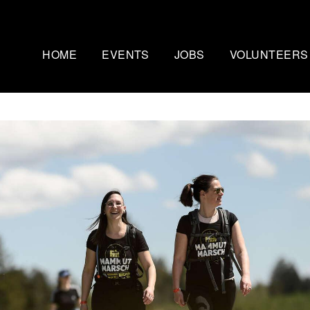
HOME
EVENTS
JOBS
VOLUNTEERS
Mammutmarsch Kopenhagen
Nachtmammut Ruhr
– 75/100 KM
30/42 KM
Mammutmarsch Bremen –
Mammutmarsch Stu
30/55 KM
30/42/60 KM
Mammutmarsch Hannover –
Mammutmarsch Aa
30/42/55 KM
30/50 KM
Mammutmarsch Dortmund –
Mammutmarsch Wi
30/42/55 KM
30/42/55KM
Mammutmarsch München –
Mammutmarsch Ber
30/50 KM
30/42/55 KM