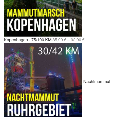
Kopenhagen - 75/100 KM
85,90
€
–
92,90
€
Nachtmammut